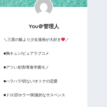
You＠管理人
＼三度の飯より少女漫画が大好き
／
■胸キュン!ピュアラブコメ
■アツい友情!青春学園モノ
■ハラハラ!切ない!オトナの恋愛
■ドロ沼!ホラー!刺激的なサスペンス