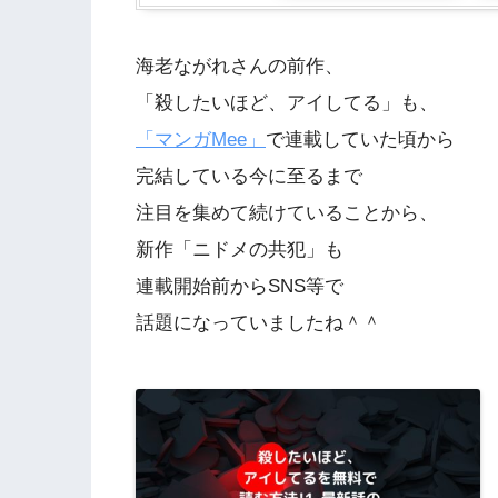
海老ながれさんの前作、
「殺したいほど、アイしてる」も、
「マンガMee」
で連載していた頃から
完結している今に至るまで
注目を集めて続けていることから、
新作「ニドメの共犯」も
連載開始前からSNS等で
話題になっていましたね＾＾