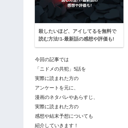
殺したいほど、アイしてるを無料で
読む方法!1-最新話の感想や評価も!
今回の記事では
「ニドメの共犯」5話を
実際に読まれた方の
アンケートを元に、
漫画のネタバレやあらすじ、
実際に読まれた方の
感想や結末予想についても
紹介していきます！