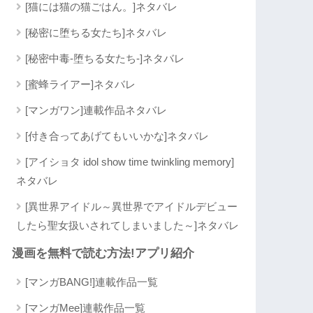
[猫には猫の猫ごはん。]ネタバレ
[秘密に堕ちる女たち]ネタバレ
[秘密中毒-堕ちる女たち-]ネタバレ
[蜜蜂ライアー]ネタバレ
[マンガワン]連載作品ネタバレ
[付き合ってあげてもいいかな]ネタバレ
[アイショタ idol show time twinkling memory]
ネタバレ
[異世界アイドル～異世界でアイドルデビュー
したら聖女扱いされてしまいました～]ネタバレ
漫画を無料で読む方法!アプリ紹介
[マンガBANG!]連載作品一覧
[マンガMee]連載作品一覧