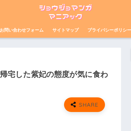
お問い合わせフォーム
サイトマップ
プライバシーポリシ
]帰宅した紫妃の態度が気に食わ