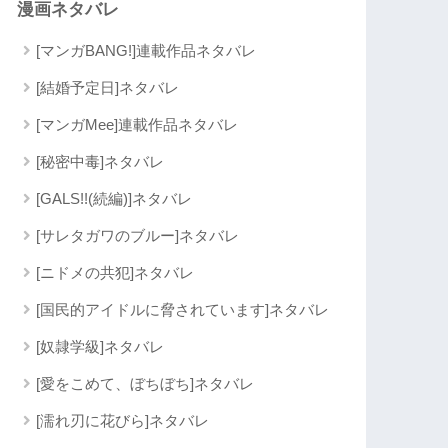
漫画ネタバレ
[マンガBANG!]連載作品ネタバレ
[結婚予定日]ネタバレ
[マンガMee]連載作品ネタバレ
[秘密中毒]ネタバレ
[GALS!!(続編)]ネタバレ
[サレタガワのブルー]ネタバレ
[ニドメの共犯]ネタバレ
[国民的アイドルに脅されています]ネタバレ
[奴隷学級]ネタバレ
[愛をこめて、ぼちぼち]ネタバレ
[濡れ刃に花びら]ネタバレ