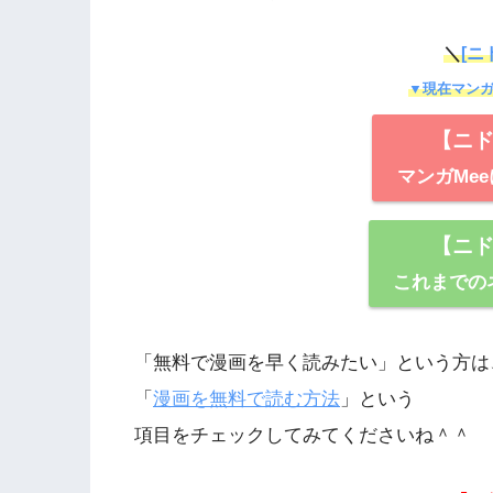
＼
[ニ
▼現在マンガ
【ニ
マンガMee
【ニ
これまでの
「無料で漫画を早く読みたい」という方は
「
漫画を無料で読む方法
」という
項目をチェックしてみてくださいね＾＾