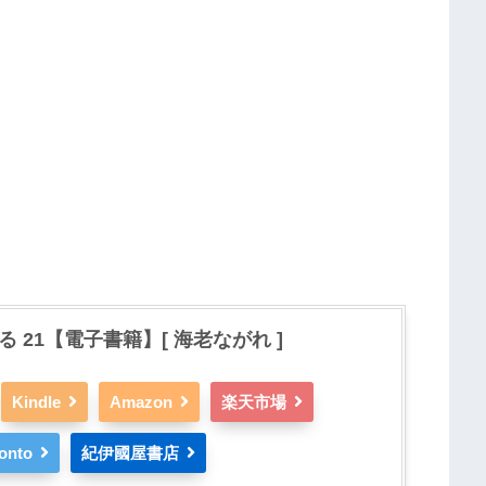
21【電子書籍】[ 海老ながれ ]
Kindle
Amazon
楽天市場
onto
紀伊國屋書店