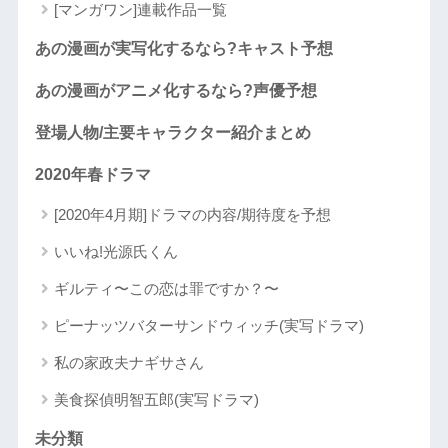
[マンガワン]連載作品一覧
あの漫画が実写化するなら?キャスト予想
あの漫画がアニメ化するなら?声優予想
登場人物/主要キャラクター紹介まとめ
2020年春ドラマ
[2020年4月期]ドラマの内容/期待度を予想
いいね!光源氏くん
ギルティ〜この恋は罪ですか？〜
ピーナッツバターサンドウィッチ(実写ドラマ)
私の家政夫ナギサさん
美食探偵明智五郎(実写ドラマ)
未分類