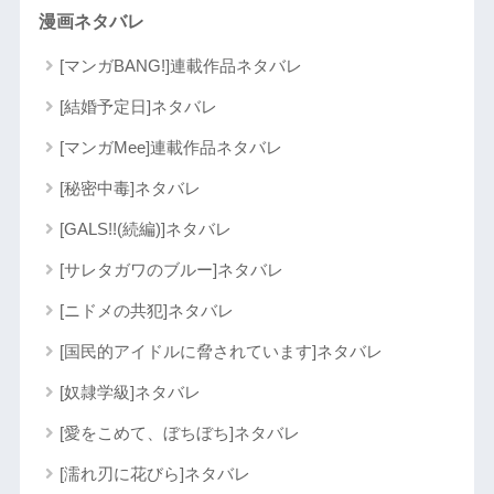
漫画ネタバレ
[マンガBANG!]連載作品ネタバレ
[結婚予定日]ネタバレ
[マンガMee]連載作品ネタバレ
[秘密中毒]ネタバレ
[GALS!!(続編)]ネタバレ
[サレタガワのブルー]ネタバレ
[ニドメの共犯]ネタバレ
[国民的アイドルに脅されています]ネタバレ
[奴隷学級]ネタバレ
[愛をこめて、ぼちぼち]ネタバレ
[濡れ刃に花びら]ネタバレ