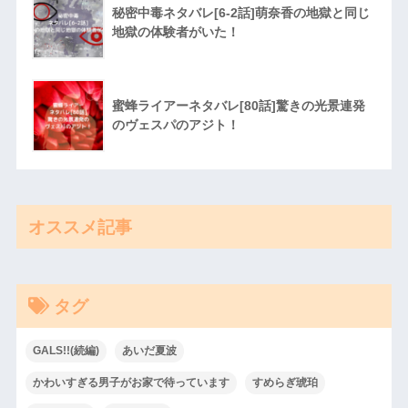
秘密中毒ネタバレ[6-2話]萌奈香の地獄と同じ
地獄の体験者がいた！
蜜蜂ライアーネタバレ[80話]驚きの光景連発
のヴェスパのアジト！
オススメ記事
タグ
GALS!!(続編)
あいだ夏波
かわいすぎる男子がお家で待っています
すめらぎ琥珀