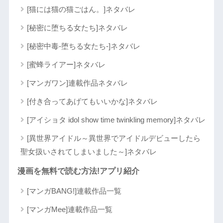
[猫には猫の猫ごはん。]ネタバレ
[秘密に堕ちる女たち]ネタバレ
[秘密中毒-堕ちる女たち-]ネタバレ
[蜜蜂ライアー]ネタバレ
[マンガワン]連載作品ネタバレ
[付き合ってあげてもいいかな]ネタバレ
[アイショタ idol show time twinkling memory]ネタバレ
[異世界アイドル～異世界でアイドルデビューしたら
聖女扱いされてしまいました～]ネタバレ
漫画を無料で読む方法!アプリ紹介
[マンガBANG!]連載作品一覧
[マンガMee]連載作品一覧