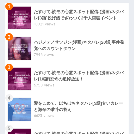
1
たすけて-読モの心霊スポット配信-(漫画)ネタバ
レ[3話]投げ銭でざわつく2千人突破イベント
10921 views
2
ハジメテノサツジン(漫画)ネタバレ[20話]事件発
覚へのカウントダウン
7946 views
3
たすけて-読モの心霊スポット配信-(漫画)ネタバ
レ[10話]恐怖の追悼放送！
6750 views
4
愛をこめて、ぼちぼちネタバレ[5話]甘いカレー
と激辛の唯斗の答え
6623 views
5
たすけて-読モの心霊スポット配信-(漫画)ネタバ