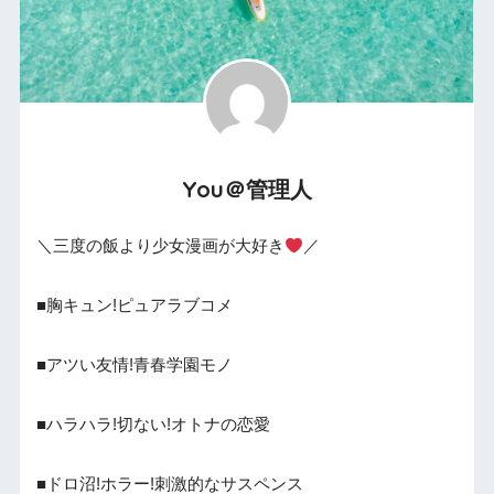
You＠管理人
＼三度の飯より少女漫画が大好き
／
■胸キュン!ピュアラブコメ
■アツい友情!青春学園モノ
■ハラハラ!切ない!オトナの恋愛
■ドロ沼!ホラー!刺激的なサスペンス