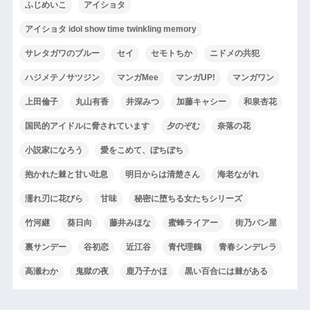
ふじめいこ
アイショタ
アイショタ idol show time twinkling memory
サレタガワのブルー
セイ
セモトちか
ニドメの共犯
ハジメテノサツジン
マンガMee
マンガUP!
マンガワン
上田倫子
丸山有香
井深みつ
加藤キャシー
和泉杏花
国民的アイドルに脅されています
夕のぞむ
奈落の花
小説家になろう
愛をこめて、ぼちぼち
抱かれた棘と甘い吐息
明日からは清楚さん
海老ながれ
濡れ刃に花びら
甘味
秘密に堕ちる女たちシリーズ
竹河継
葵日向
藤井みほな
蜜蜂ライアー
街乃パン屋
裏サンデー
谷初恋
近江谷
青代理鶴
青春シンデレラ
高瀬わか
鬼獄の夜
鹿乃子かほ
黒い百合には棘がある