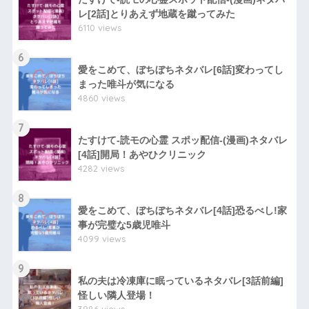
レ[2話]とりあえず地蔵を蹴ってみた
6110 views
6
愛をこめて、ぼちぼちネタバレ[6話]変わってし
まった唯斗が気になる
4860 views
7
たすけて-読モの心霊 スポッ配信-(漫画)ネタバレ
[4話]開局！あやひクリニック
4282 views
8
愛をこめて、ぼちぼちネタバレ[4話]恐るべし!家
事が完璧な5歳児唯斗
4099 views
9
私の夫は冷凍庫に眠っているネタバレ[3話前編]
怪しい隣人登場！