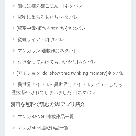
[猫には猫の猫ごはん。]ネタバレ
[秘密に堕ちる女たち]ネタバレ
[秘密中毒-堕ちる女たち-]ネタバレ
[蜜蜂ライアー]ネタバレ
[マンガワン]連載作品ネタバレ
[付き合ってあげてもいいかな]ネタバレ
[アイショタ idol show time twinkling memory]ネタバレ
[異世界アイドル～異世界でアイドルデビューしたら
聖女扱いされてしまいました～]ネタバレ
漫画を無料で読む方法!アプリ紹介
[マンガBANG!]連載作品一覧
[マンガMee]連載作品一覧