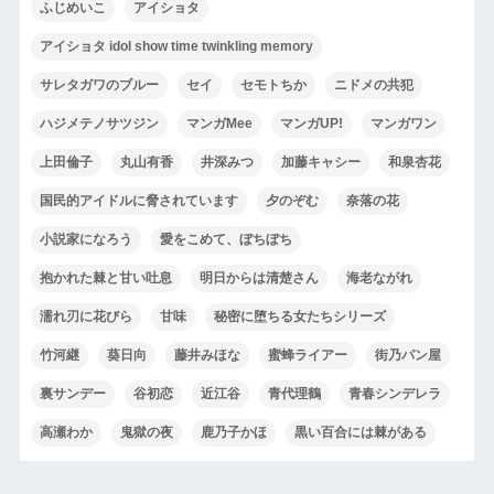
ふじめいこ
アイショタ
アイショタ idol show time twinkling memory
サレタガワのブルー
セイ
セモトちか
ニドメの共犯
ハジメテノサツジン
マンガMee
マンガUP!
マンガワン
上田倫子
丸山有香
井深みつ
加藤キャシー
和泉杏花
国民的アイドルに脅されています
夕のぞむ
奈落の花
小説家になろう
愛をこめて、ぼちぼち
抱かれた棘と甘い吐息
明日からは清楚さん
海老ながれ
濡れ刃に花びら
甘味
秘密に堕ちる女たちシリーズ
竹河継
葵日向
藤井みほな
蜜蜂ライアー
街乃パン屋
裏サンデー
谷初恋
近江谷
青代理鶴
青春シンデレラ
高瀬わか
鬼獄の夜
鹿乃子かほ
黒い百合には棘がある