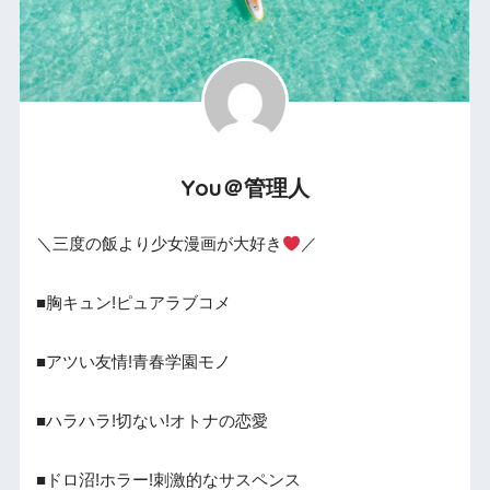
You＠管理人
＼三度の飯より少女漫画が大好き
／
■胸キュン!ピュアラブコメ
■アツい友情!青春学園モノ
■ハラハラ!切ない!オトナの恋愛
■ドロ沼!ホラー!刺激的なサスペンス