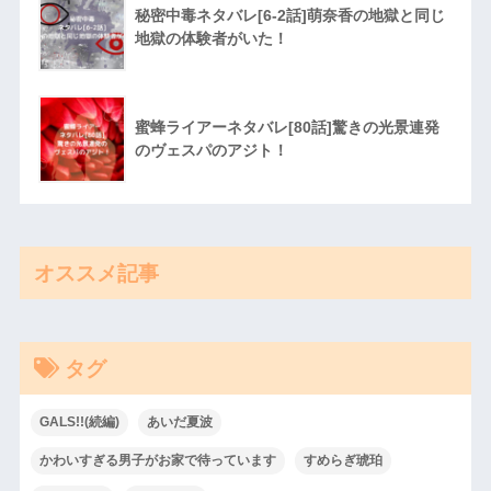
秘密中毒ネタバレ[6-2話]萌奈香の地獄と同じ
地獄の体験者がいた！
蜜蜂ライアーネタバレ[80話]驚きの光景連発
のヴェスパのアジト！
オススメ記事
タグ
GALS!!(続編)
あいだ夏波
かわいすぎる男子がお家で待っています
すめらぎ琥珀