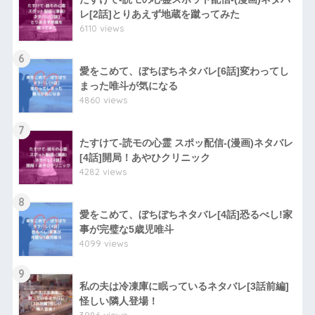
レ[2話]とりあえず地蔵を蹴ってみた
6110 views
6
愛をこめて、ぼちぼちネタバレ[6話]変わってし
まった唯斗が気になる
4860 views
7
たすけて-読モの心霊 スポッ配信-(漫画)ネタバレ
[4話]開局！あやひクリニック
4282 views
8
愛をこめて、ぼちぼちネタバレ[4話]恐るべし!家
事が完璧な5歳児唯斗
4099 views
9
私の夫は冷凍庫に眠っているネタバレ[3話前編]
怪しい隣人登場！