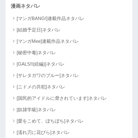
漫画ネタバレ
[マンガBANG!]連載作品ネタバレ
[結婚予定日]ネタバレ
[マンガMee]連載作品ネタバレ
[秘密中毒]ネタバレ
[GALS!!(続編)]ネタバレ
[サレタガワのブルー]ネタバレ
[ニドメの共犯]ネタバレ
[国民的アイドルに脅されています]ネタバレ
[奴隷学級]ネタバレ
[愛をこめて、ぼちぼち]ネタバレ
[濡れ刃に花びら]ネタバレ