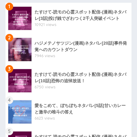
1
たすけて-読モの心霊スポット配信-(漫画)ネタバ
レ[3話]投げ銭でざわつく2千人突破イベント
10921 views
2
ハジメテノサツジン(漫画)ネタバレ[20話]事件発
覚へのカウントダウン
7946 views
3
たすけて-読モの心霊スポット配信-(漫画)ネタバ
レ[10話]恐怖の追悼放送！
6750 views
4
愛をこめて、ぼちぼちネタバレ[5話]甘いカレー
と激辛の唯斗の答え
6623 views
5
たすけて-読モの心霊スポット配信-(漫画)ネタバ