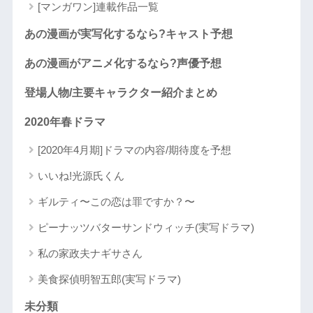
[マンガワン]連載作品一覧
あの漫画が実写化するなら?キャスト予想
あの漫画がアニメ化するなら?声優予想
登場人物/主要キャラクター紹介まとめ
2020年春ドラマ
[2020年4月期]ドラマの内容/期待度を予想
いいね!光源氏くん
ギルティ〜この恋は罪ですか？〜
ピーナッツバターサンドウィッチ(実写ドラマ)
私の家政夫ナギサさん
美食探偵明智五郎(実写ドラマ)
未分類