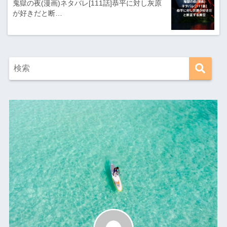
鬼獄の夜(漫画)ネタバレ[111話]恭平に対し灰原
が好きだと断…