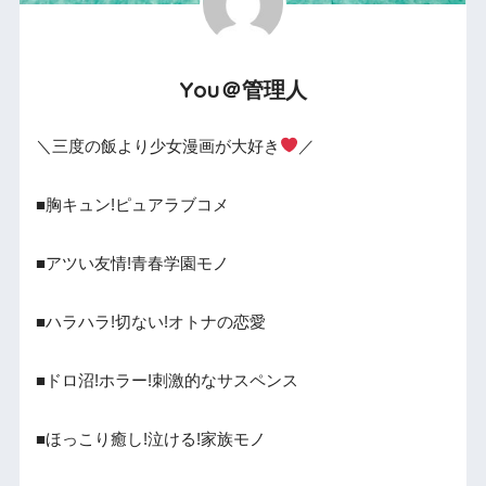
You＠管理人
＼三度の飯より少女漫画が大好き
／
■胸キュン!ピュアラブコメ
■アツい友情!青春学園モノ
■ハラハラ!切ない!オトナの恋愛
■ドロ沼!ホラー!刺激的なサスペンス
■ほっこり癒し!泣ける!家族モノ