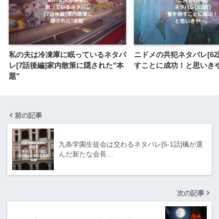
私の夫は冷凍庫に眠っているネタバ
ニドメの共犯ネタバレ[62
レ[7話後編]家内散策に隠された"本
すことに成功！と思いき
題"
前の記事
九条学園生徒会は交わるネタバレ[5-1話]楓が選
んだ新たな会長…
次の記事