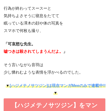
行為が終わってスースーと
気持ちよさそうに寝息をたてて
眠っている澤木の顔や体の写真を
スマホで何枚も撮り、
「可哀想な先生。
嘘つきは殺されてしまうんだよ。
」
そう言いながら音羽は
少し憐れむような表情を浮かべるのでした。
▼
[ハジメテノサツジン]は現在マンガMeeのみで連載中!!
▼
【ハジメテノサツジン】をマン