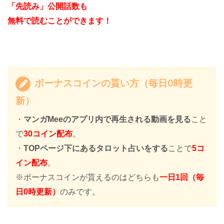
「先読み」公開話数も
無料で読むことができます！
ボーナスコインの貰い方（毎日0時更
新）
・
マンガMeeのアプリ内で再生される動画を見る
こと
で
30コイン配布
。
・
TOPページ下にあるタロット占いをする
ことで
5コ
イン配布
。
※ボーナスコインが貰えるのはどちらも
一日1回（毎
日0時更新）
のみです。