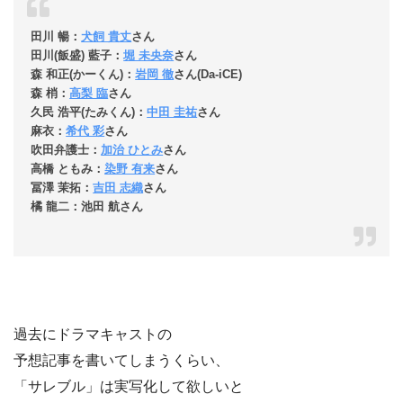
田川 暢：
犬飼 貴丈
さん
田川(飯盛) 藍子：
堀 未央奈
さん
森 和正(かーくん)：
岩岡 徹
さん(Da-iCE)
森 梢：
高梨 臨
さん
久民 浩平(たみくん)：
中田 圭祐
さん
麻衣：
希代 彩
さん
吹田弁護士：
加治 ひとみ
さん
高橋 ともみ：
染野 有来
さん
冨澤 茉拓：
吉田 志織
さん
橘 龍二：池田 航さん
過去にドラマキャストの
予想記事を書いてしまうくらい、
「サレブル」は実写化して欲しいと