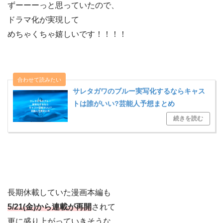
ずーーーっと思っていたので、
ドラマ化が実現して
めちゃくちゃ嬉しいです！！！！
サレタガワのブルー実写化するならキャス
トは誰がいい?芸能人予想まとめ
長期休載していた漫画本編も
5/21(金)から連載が再開
されて
更に盛り上がっていきそうな