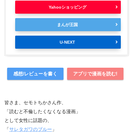
Yahooショッピング
まんが王国
U-NEXT
感想/レビューを書く
アプリで漫画を読む!
皆さま、セモトちかさん作、
「読むと不倫したくなくなる漫画」
として女性に話題の、
「
サレタガワのブルー
」