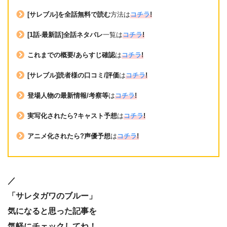
[サレブル]を全話無料で読む
方法は
コチラ
!
[1話-最新話]全話ネタバレ
一覧は
コチラ
!
これまでの概要/あらすじ確認
は
コチラ
!
[サレブル]読者様の口コミ/評価
は
コチラ
!
登場人物の最新情報/考察等
は
コチラ
!
実写化されたら?キャスト予想
は
コチラ
!
アニメ化されたら?声優予想
は
コチラ
!
／
「サレタガワのブルー」
気になると思った記事を
気軽にチェックしてね！