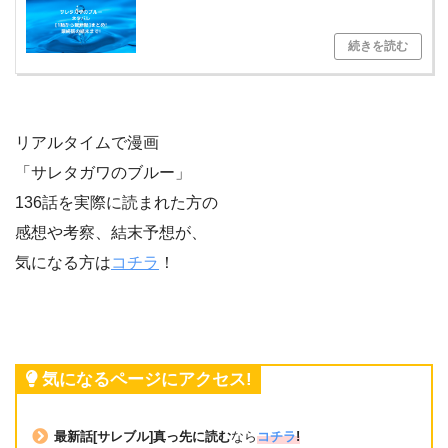
リアルタイムで漫画
「サレタガワのブルー」
136話を実際に読まれた方の
感想や考察、結末予想が、
気になる方は
コチラ
！
気になるページにアクセス!
最新話[サレブル]真っ先に読む
なら
コチラ
!