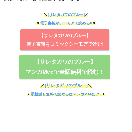
＼
[サレタガワのブルー]
／
▼
電子書籍がシーモアで読める!!
▼
【サレタガワのブルー】
電子書籍をコミックシーモアで読む!
【サレタガワのブルー】
マンガMeeで全話無料で読む！
／
[サレタガワのブルー]
＼
▲
最新話も無料で読めるはマンガMeeだけ!!
▲