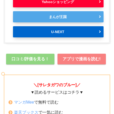
Yahooショッピング
まんが王国
U-NEXT
口コミ/評価を見る！
アプリで漫画を読む!
＼[サレタガワのブルー]／
▼読めるサービスはコチラ▼
マンガMee
で無料で読む
楽天ブックス
で一気に読む