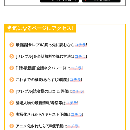
気になるページにアクセス!
最新話[サレブル]真っ先に読む
なら
コチラ
!
[サレブル]を全話無料で読む
方法は
コチラ
!
[1話-最新話]全話ネタバレ
一覧は
コチラ
!
これまでの概要/あらすじ確認
は
コチラ
!
[サレブル]読者様の口コミ/評価
は
コチラ
!
登場人物の最新情報/考察等
は
コチラ
!
実写化されたら?キャスト予想
は
コチラ
!
アニメ化されたら?声優予想
は
コチラ
!