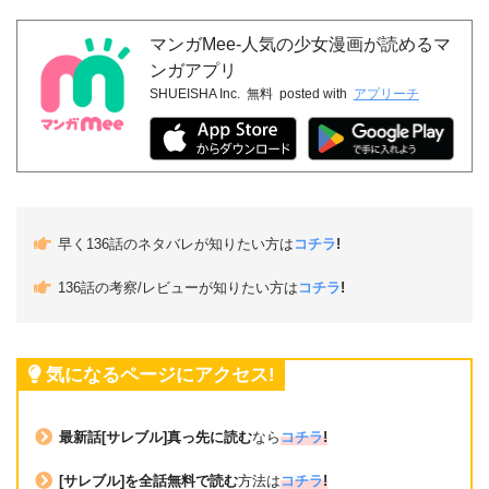
マンガMee-人気の少女漫画が読めるマ
ンガアプリ
SHUEISHA Inc.
無料
posted with
アプリーチ
早く136話のネタバレが知りたい方は
コチラ
!
136話の考察/レビューが知りたい方は
コチラ
!
気になるページにアクセス!
最新話[サレブル]真っ先に読む
なら
コチラ
!
[サレブル]を全話無料で読む
方法は
コチラ
!