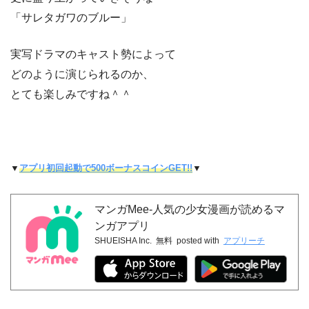
「サレタガワのブルー」
実写ドラマのキャスト勢によって
どのように演じられるのか、
とても楽しみですね＾＾
▼
アプリ初回起動で500ボーナスコインGET!!
▼
マンガMee-人気の少女漫画が読めるマ
ンガアプリ
SHUEISHA Inc.
無料
posted with
アプリーチ